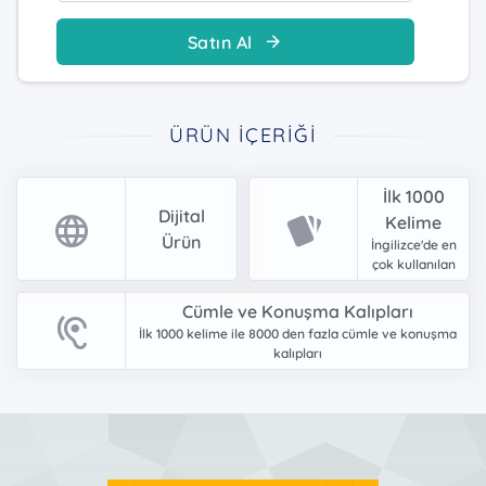
Satın Al
ÜRÜN İÇERIĞI
İlk 1000
Dijital
Kelime
Ürün
İngilizce'de en
çok kullanılan
Cümle ve Konuşma Kalıpları
İlk 1000 kelime ile 8000 den fazla cümle ve konuşma
kalıpları