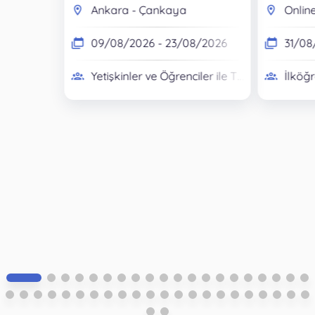
Ankara - Çankaya
Online
09/08/2026 - 23/08/2026
31/08
Yetişkinler ve Öğrenciler ile TYT, YKS, KPSS, DLR, DGS Sınavlarına Hazırlananlar