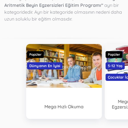
Aritmetik Beyin Egzersizleri Eğitim Programı”
ayrı bir
kategoridedir. Ayrı bir kategoride olmasının nedeni daha
uzun soluklu bir eğitim olmasıdır.
Popüler
Popüler
Dünyanın En İyisi
5-12 Yaş
Çocuklar İç
Mega
Mega Hızlı Okuma
Egzersi