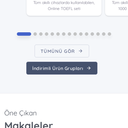
Tüm akıllı cihazlarda kullanılabilen,
Tüm akıll
Online TOEFL seti
1000 
TÜMÜNÜ GÖR
İndirimli Ürün Grupları
Öne Çıkan
Makaleler