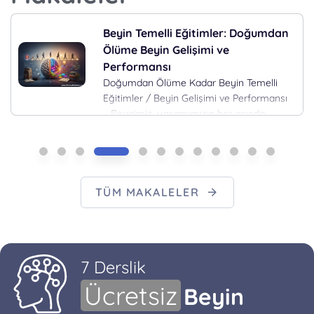
Beyin Temelli Eğitimler: Doğumdan
Ölüme Beyin Gelişimi ve
Performansı
Doğumdan Ölüme Kadar Beyin Temelli
Eğitimler / Beyin Gelişimi ve Performansı
– Beynimiz, yaşamımızın her anında
bizimle birlikte gelişir ve değişir. Fakat,
belirli yaşam evrelerinde beynimizin
ihtiyaçları farklılaşır ve bu farkındalık,
gelişimini desteklemede kritik bir öneme
sahiptir. İşte beyin gelişiminin
TÜM MAKALELER
aşamalarına dair bir yol haritası:
Doğumdan Ölüme Kadar Beyin Temelli
Eğitimler 0-3 Yaş Arası: Hayatın İlk …
7 Derslik
Ücretsiz
Beyin